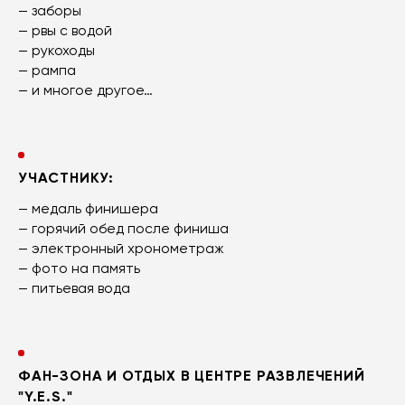
— заборы
— рвы с водой
— рукоходы
— рампа
— и многое другое…
УЧАСТНИКУ:
— медаль финишера
— горячий обед после финиша
— электронный хронометраж
— фото на память
— питьевая вода
ФАН-ЗОНА И ОТДЫХ В ЦЕНТРЕ РАЗВЛЕЧЕНИЙ
"Y.E.S."