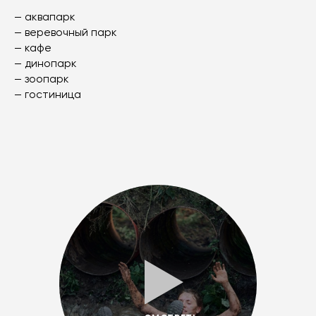
— аквапарк
— веревочный парк
— кафе
— динопарк
— зоопарк
— гостиница