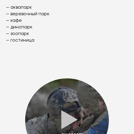
— аквапарк
— веревочный парк
— кафе
— динопарк
— зоопарк
— гостиница