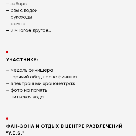
— заборы
— рвы с водой
— рукоходы
— рампа
— и многое другое…
УЧАСТНИКУ:
— медаль финишера
— горячий обед после финиша
— электронный хронометраж
— фото на память
— питьевая вода
ФАН-ЗОНА И ОТДЫХ В ЦЕНТРЕ РАЗВЛЕЧЕНИЙ
"Y.E.S."